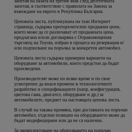
запетая на базата на третия знак след десетичната
запетая, в съответствие с правилата на Закона за
въвеждане на еврото в Република България.
Ценовата листа, публикувана на тази Интернет
страница, съдържа препоръчителни продажни цени,
които може да се различават от продажната цена,
предлагана и/или договаряна с Оправомощения
търговец на Toyota, избран в процеса на резервация и/
или подписване на поръчка за конкретен автомобил.
Ценовата листа съдържа примерни варианти на
оборудване за автомобили, които предстои да бъдат
произведени.
Производителят може по всяко време и по свое
усмотрение да внася промени в технологичните
разработки и спецификациите (напр. конфигурация,
цветова гама, двигател, оборудване и др.) за
автомобилите, предмет на настоящата ценова листа.
В случай на такава промяна, при доставката на поръчан
автомобил, отделни позиции на оборудването може да
бъдат модифицирани или да не са налични.
За окомплектоване на оборудването на поръчан