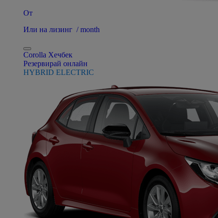
От
Или на лизинг / month
Corolla Хечбек
Резервирай онлайн
HYBRID ELECTRIC