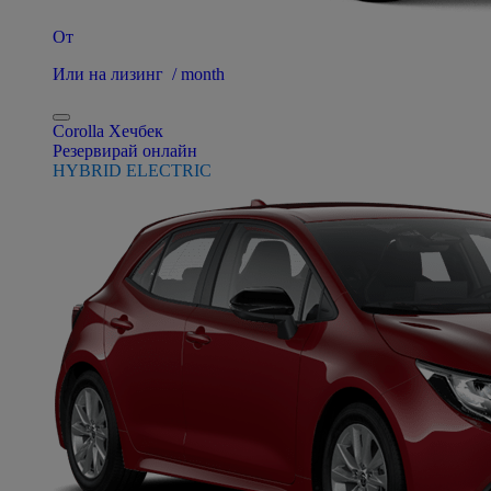
От
Или на лизинг / month
Corolla Хечбек
Резервирай онлайн
HYBRID ELECTRIC