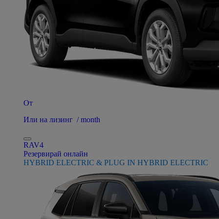
От
Или на лизинг / month
RAV4
Резервирай онлайн
HYBRID ELECTRIC & PLUG IN HYBRID ELECTRIC