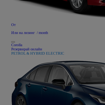
От
Или на лизинг / month
Corolla
Резервирай онлайн
PETROL & HYBRID ELECTRIC