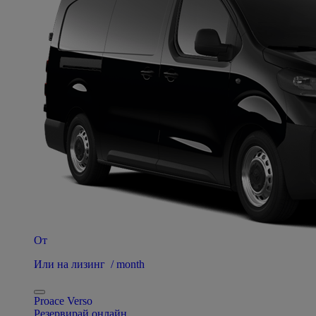
От
Или на лизинг / month
Proace Verso
Резервирай онлайн