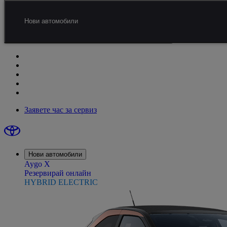
Преминаване към основното съдържание.
(Натиснете Enter)
Свържете се с нас
Нови автомобили
Връзки за бърз достъп
Кликнете за да затворите прозореца с бързи връзки
Заявете час за сервиз
Нови автомобили
Aygo X
Резервирай онлайн
HYBRID ELECTRIC