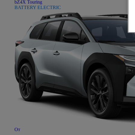
bZ4X Touring
BATTERY ELECTRIC
От