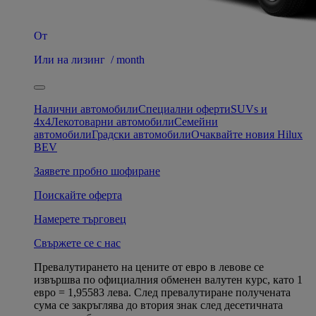
От
Или на лизинг / month
Налични автомобили
Специални оферти
SUVs и
4x4
Лекотоварни автомобили
Семейни
автомобили
Градски автомобили
Очаквайте новия Hilux
BEV
Заявете пробно шофиране
Поискайте оферта
Намерете търговец
Свържете се с нас
Превалутирането на цените от евро в левове се
извършва по официалния обменен валутен курс, като 1
евро = 1,95583 лева. След превалутиране получената
сума се закръглява до втория знак след десетичната