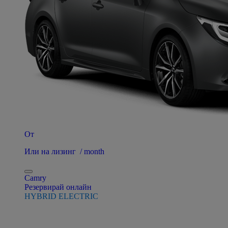
От
Или на лизинг / month
Camry
Резервирай онлайн
HYBRID ELECTRIC