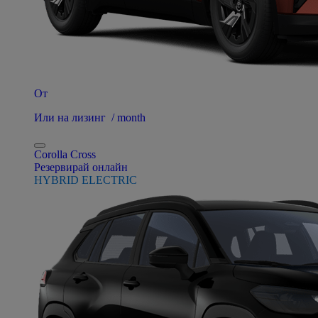
От
Или на лизинг / month
Corolla Cross
Резервирай онлайн
HYBRID ELECTRIC