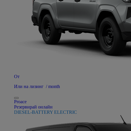
От
Или на лизинг / month
Proace
Резервирай онлайн
DIESEL-BATTERY ELECTRIC