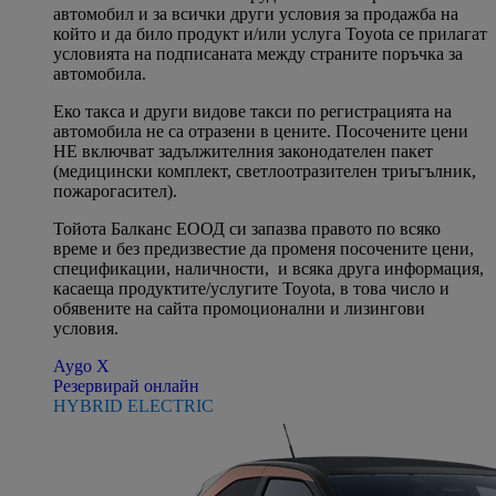
автомобил и за всички други условия за продажба на
който и да било продукт и/или услуга Toyota се прилагат
условията на подписаната между страните поръчка за
автомобила.
Eко такса и други видове такси по регистрацията на
автомобила не са отразени в цените. Посочените цени
НЕ включват задължителния законодателен пакет
(медицински комплект, светлоотразителен триъгълник,
пожарогасител).
Тойота Балканс ЕООД си запазва правото по всяко
време и без предизвестие да променя посочените цени,
спецификации, наличности, и всяка друга информация,
касаеща продуктите/услугите Toyota, в това число и
обявените на сайта промоционални и лизингови
условия.
Aygo X
Резервирай онлайн
HYBRID ELECTRIC