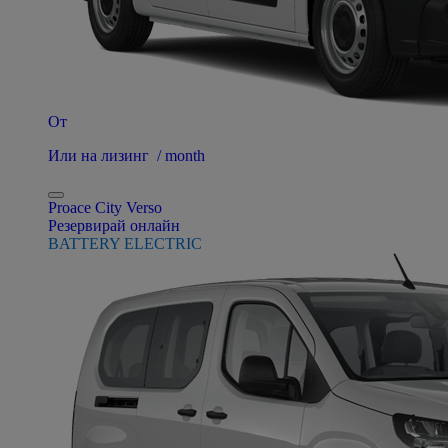
От
Или на лизинг / month
Proace City Verso
Резервирай онлайн
BATTERY ELECTRIC