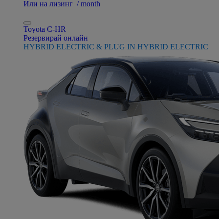
Или на лизинг / month
Toyota C-HR
Резервирай онлайн
HYBRID ELECTRIC & PLUG IN HYBRID ELECTRIC