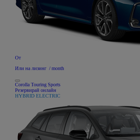
От
Или на лизинг / month
Corolla Touring Sports
Резервирай онлайн
HYBRID ELECTRIC